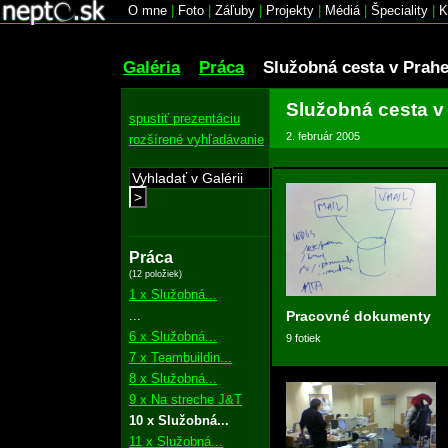
O mne
|
Foto
|
Záľuby
|
Projekty
|
Médiá
|
Špeciality
|
K
Galéria
Práca
Služobná cesta v Prah
Služobná cesta v
spustiť prezentáciu
2. február 2005
rozšírené vyhľadávanie
>
Práca
(12 položiek)
1 x Služobná...
...
Pracovné dokumenty
6 x Služobná...
9 fotiek
7 x Teambuildin...
8 x Služobná...
9 x Na streche J&T
10 x Služobná...
11 x Služobná...