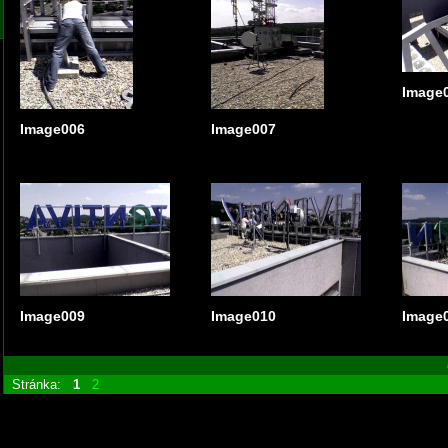
Image
Image006
Image007
Image009
Image010
Image
Stránka:
1
2