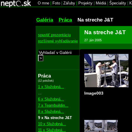
O mne
|
Foto
|
Záľuby
|
Projekty
|
Médiá
|
Špeciality
|
K
Galéria
Práca
Na streche J&T
Na streche J&T
spustiť prezentáciu
27. jún 2005
rozšírené vyhľadávanie
>
Práca
(12 položiek)
1 x Služobná...
...
Image003
6 x Služobná...
7 x Teambuildin...
8 x Služobná...
9 x Na streche J&T
10 x Služobná...
11 x Služobná...