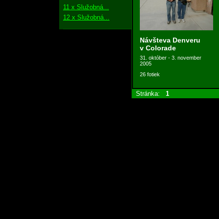
11 x Služobná...
12 x Služobná...
Návšteva Denveru
v Colorade
31. október - 3. november
2005
26 fotiek
Stránka:
1