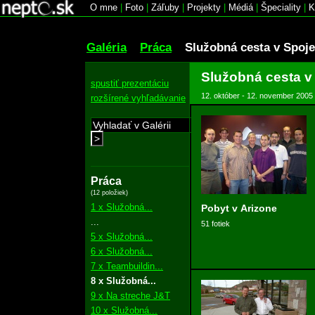
O mne
|
Foto
|
Záľuby
|
Projekty
|
Médiá
|
Špeciality
|
K
Galéria
Práca
Služobná cesta v Spoj
Služobná cesta v
spustiť prezentáciu
12. október - 12. november 2005
rozšírené vyhľadávanie
>
Práca
(12 položiek)
1 x Služobná...
Pobyt v Arizone
...
51 fotiek
5 x Služobná...
6 x Služobná...
7 x Teambuildin...
8 x Služobná...
9 x Na streche J&T
10 x Služobná...