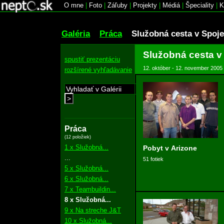
O mne
|
Foto
|
Záľuby
|
Projekty
|
Médiá
|
Špeciality
|
K
Galéria
Práca
Služobná cesta v Spoj
Služobná cesta v
spustiť prezentáciu
12. október - 12. november 2005
rozšírené vyhľadávanie
>
Práca
(12 položiek)
1 x Služobná...
Pobyt v Arizone
...
51 fotiek
5 x Služobná...
6 x Služobná...
7 x Teambuildin...
8 x Služobná...
9 x Na streche J&T
10 x Služobná...