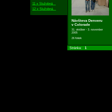
11 x Služobná...
12 x Služobná...
Návšteva Denveru
v Colorade
31. október - 3. november
2005
26 fotiek
Stránka:
1