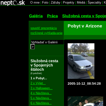
O mne
|
Foto
|
Záľuby
|
Projekty
|
Médiá
|
Špeciality
|
K
Galéria
Práca
Služobná cesta v Spoj
Pobyt v Arizone
spustiť prezentáciu
rozšírené vyhľadávanie
>
Služobná cesta
v Spojených
štátoch
(6 položiek)
1 x Pobyt...
2 x Výlet...
2005-10-12_08:54:28
3 x Halloween...
4 x Návšteva...
5 x Návšteva...
6 x Návšteva...