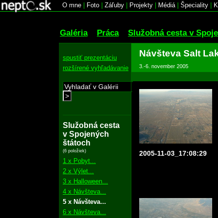
O mne
|
Foto
|
Záľuby
|
Projekty
|
Médiá
|
Špeciality
|
K
Galéria
Práca
Služobná cesta v Spoj
Návšteva Salt Lak
spustiť prezentáciu
3.-6. november 2005
rozšírené vyhľadávanie
>
Služobná cesta
v Spojených
štátoch
(6 položiek)
2005-11-03_17:08:29
1 x Pobyt...
2 x Výlet...
3 x Halloween...
4 x Návšteva...
5 x Návšteva...
6 x Návšteva...