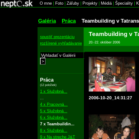
O mne
|
Foto
|
Záľuby
|
Projekty
|
Médiá
|
Špeciality
|
K
Galéria
Práca
Teambuilding v Tatrans
Teambuilding v T
spustiť prezentáciu
20.-22. október 2006
rozšírené vyhľadávanie
>
Práca
(12 položiek)
1 x Služobná...
2006-10-20_14:31:27
...
4 x Pracovná...
5 x Služobná...
6 x Služobná...
7 x Teambuildin...
8 x Služobná...
9 x Na streche J&T