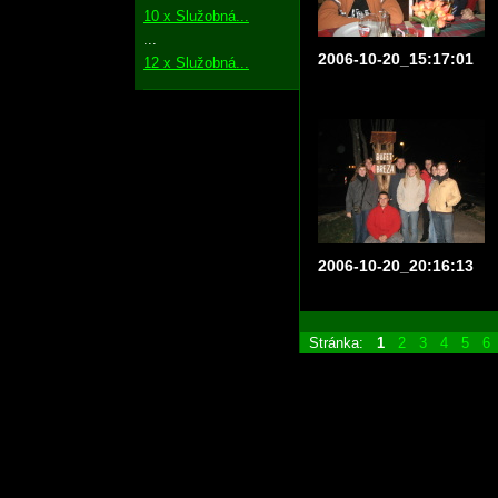
10 x Služobná...
...
2006-10-20_15:17:01
12 x Služobná...
2006-10-20_20:16:13
Stránka:
1
2
3
4
5
6