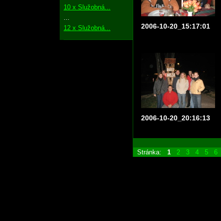
10 x Služobná...
...
2006-10-20_15:17:01
12 x Služobná...
2006-10-20_20:16:13
Stránka:
1
2
3
4
5
6