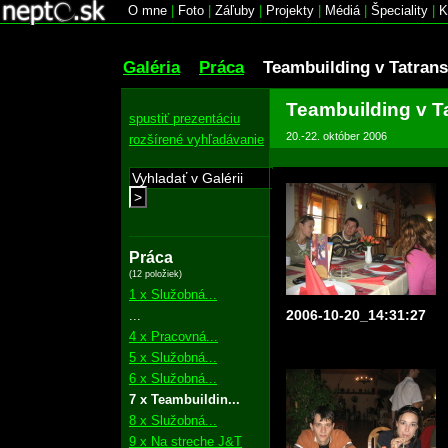
O mne
|
Foto
|
Záľuby
|
Projekty
|
Médiá
|
Špeciality
|
K
Galéria
Práca
Teambuilding v Tatrans
Teambuilding v T
spustiť prezentáciu
20.-22. október 2006
rozšírené vyhľadávanie
>
Práca
(12 položiek)
1 x Služobná...
2006-10-20_14:31:27
...
4 x Pracovná...
5 x Služobná...
6 x Služobná...
7 x Teambuildin...
8 x Služobná...
9 x Na streche J&T