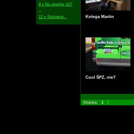
9 x Na streche J&T
...
Kolega Martin
12 x Služobná...
Cool ŠPZ, nie?
Stránka:
1
2