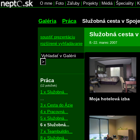
O mne
|
Foto
|
Záľuby
|
Projekty
|
Médiá
|
Špeciality
|
K
Galéria
Práca
Služobná cesta v Spoj
Služobná cesta v
spustiť prezentáciu
8.-22. marec 2007
rozšírené vyhľadávanie
>
Práca
(12 položiek)
1 x Služobná...
...
Moja hotelová izba
3 x Cesta do Ázie
4 x Pracovná...
5 x Služobná...
6 x Služobná...
7 x Teambuildin...
8 x Služobná...