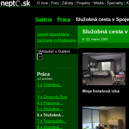
O mne
|
Foto
|
Záľuby
|
Projekty
|
Médiá
|
Špeciality
|
K
Galéria
Práca
Služobná cesta v Spoj
Služobná cesta v
spustiť prezentáciu
8.-22. marec 2007
rozšírené vyhľadávanie
>
Práca
(12 položiek)
1 x Služobná...
...
Moja hotelová izba
3 x Cesta do Ázie
4 x Pracovná...
5 x Služobná...
6 x Služobná...
7 x Teambuildin...
8 x Služobná...