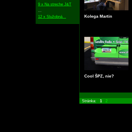
9 x Na streche J&T
...
Kolega Martin
12 x Služobná...
Cool ŠPZ, nie?
Stránka:
1
2