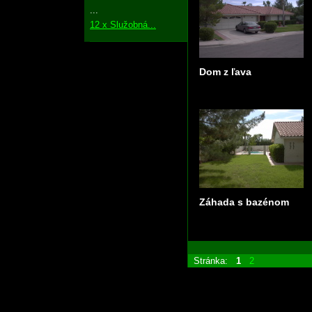
...
12 x Služobná...
Dom z ľava
Záhada s bazénom
Stránka:
1
2