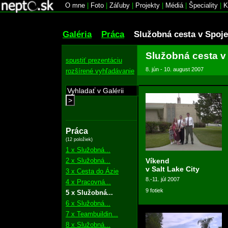
O mne
|
Foto
|
Záľuby
|
Projekty
|
Médiá
|
Špeciality
|
K
Galéria
Práca
Služobná cesta v Spoj
Služobná cesta v
spustiť prezentáciu
8. jún - 10. august 2007
rozšírené vyhľadávanie
>
Práca
(12 položiek)
1 x Služobná...
2 x Služobná...
Víkend
v Salt Lake City
3 x Cesta do Ázie
8.-11. júl 2007
4 x Pracovná...
9 fotiek
5 x Služobná...
6 x Služobná...
7 x Teambuildin...
8 x Služobná...