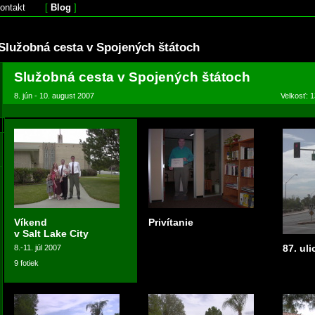
ontakt
[
Blog
]
Služobná cesta v Spojených štátoch
Služobná cesta v Spojených štátoch
8. jún - 10. august 2007
Velkosť: 1
Víkend
Privítanie
v Salt Lake City
87. ul
8.-11. júl 2007
9 fotiek