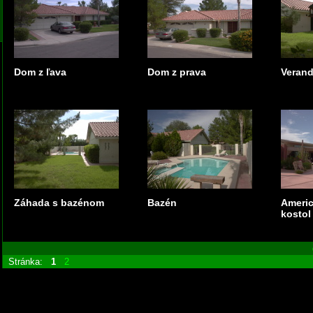
Dom z ľava
Dom z prava
Veran
Záhada s bazénom
Bazén
Americ
kostol
Stránka:
1
2