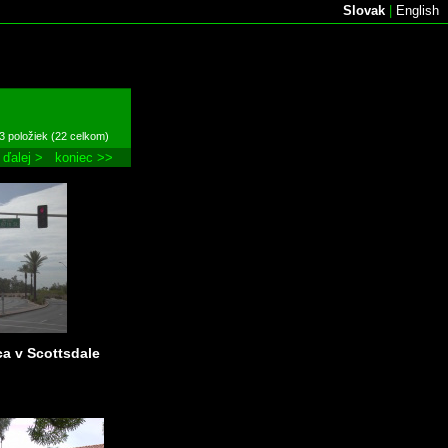
Slovak
|
English
3 položiek (22 celkom)
ďalej >
koniec >>
ica v Scottsdale