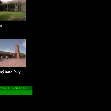
da
ký katolícky
ďalej >
koniec >>