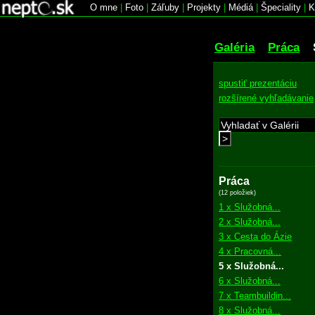
O mne
|
Foto
|
Záľuby
|
Projekty
|
Médiá
|
Špeciality
|
K
Galéria
Práca
spustiť prezentáciu
rozšírené vyhľadávanie
>
Práca
(12 položiek)
1 x Služobná...
2 x Služobná...
3 x Cesta do Ázie
4 x Pracovná...
5 x Služobná...
6 x Služobná...
7 x Teambuildin...
8 x Služobná...