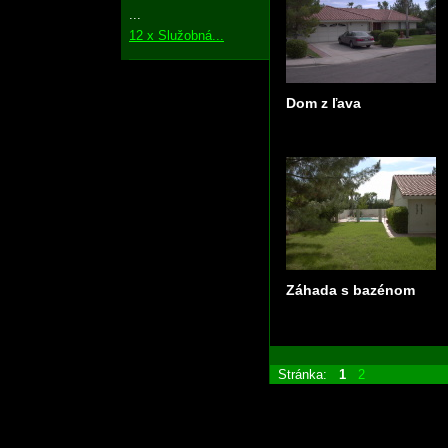
...
12 x Služobná...
Dom z ľava
Záhada s bazénom
Stránka:
1
2