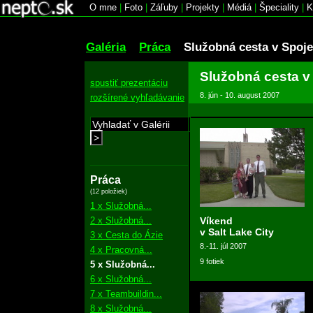
O mne
|
Foto
|
Záľuby
|
Projekty
|
Médiá
|
Špeciality
|
K
Galéria
Práca
Služobná cesta v Spoj
Služobná cesta v
spustiť prezentáciu
8. jún - 10. august 2007
rozšírené vyhľadávanie
>
Práca
(12 položiek)
1 x Služobná...
2 x Služobná...
Víkend
v Salt Lake City
3 x Cesta do Ázie
8.-11. júl 2007
4 x Pracovná...
9 fotiek
5 x Služobná...
6 x Služobná...
7 x Teambuildin...
8 x Služobná...