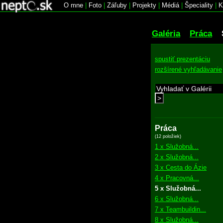
O mne
|
Foto
|
Záľuby
|
Projekty
|
Médiá
|
Špeciality
|
K
Galéria
Práca
spustiť prezentáciu
rozšírené vyhľadávanie
>
Práca
(12 položiek)
1 x Služobná...
2 x Služobná...
3 x Cesta do Ázie
4 x Pracovná...
5 x Služobná...
6 x Služobná...
7 x Teambuildin...
8 x Služobná...