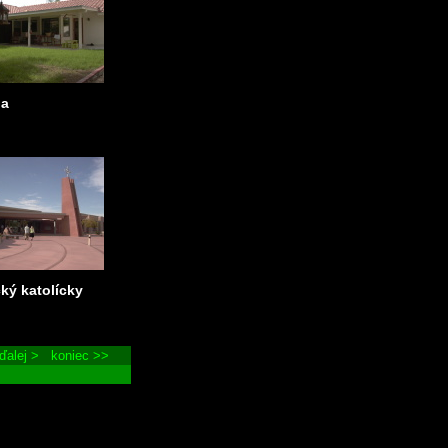
da
ký katolícky
ďalej >
koniec >>