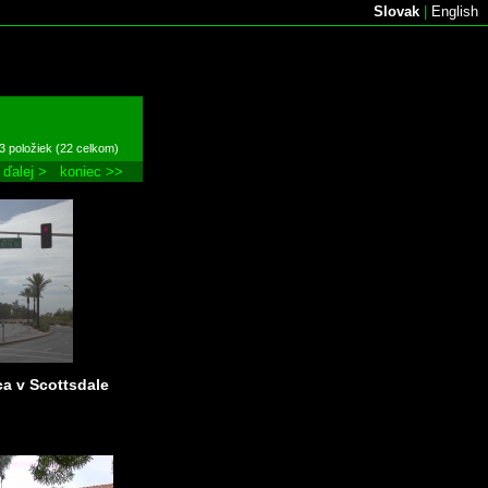
Slovak
|
English
3 položiek (22 celkom)
ďalej >
koniec >>
ica v Scottsdale