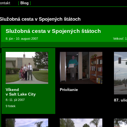
ontakt
[
Blog
]
Služobná cesta v Spojených štátoch
Služobná cesta v Spojených štátoch
8. jún - 10. august 2007
Velkosť: 1
Víkend
Privítanie
v Salt Lake City
87. ul
8.-11. júl 2007
9 fotiek