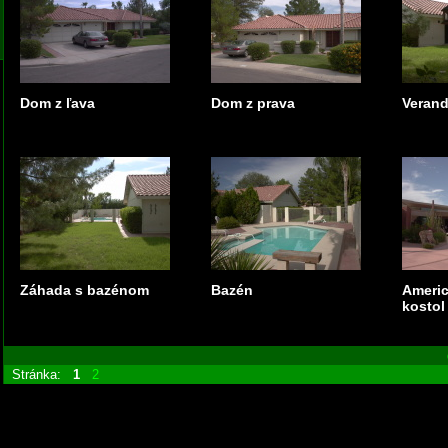
Dom z ľava
Dom z prava
Veran
Záhada s bazénom
Bazén
Americ
kostol
Stránka:
1
2