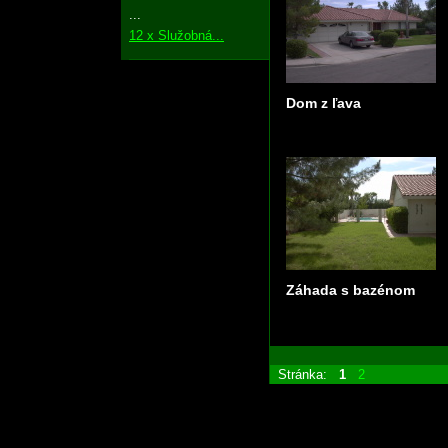
...
12 x Služobná...
Dom z ľava
Záhada s bazénom
Stránka:
1
2