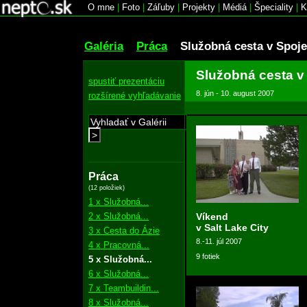
O mne
|
Foto
|
Záľuby
|
Projekty
|
Médiá
|
Špeciality
|
K
Galéria
Práca
Služobná cesta v Spoj
Služobná cesta v
spustiť prezentáciu
8. jún - 10. august 2007
rozšírené vyhľadávanie
>
Práca
(12 položiek)
1 x Služobná...
2 x Služobná...
Víkend
v Salt Lake City
3 x Cesta do Ázie
8.-11. júl 2007
4 x Pracovná...
9 fotiek
5 x Služobná...
6 x Služobná...
7 x Teambuildin...
8 x Služobná...