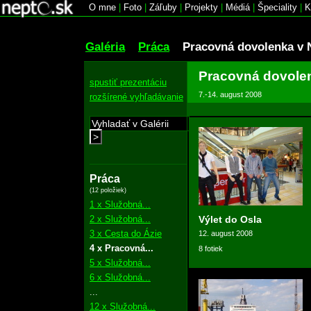
O mne
|
Foto
|
Záľuby
|
Projekty
|
Médiá
|
Špeciality
|
K
Galéria
Práca
Pracovná dovolenka v 
Pracovná dovole
spustiť prezentáciu
7.-14. august 2008
rozšírené vyhľadávanie
>
Práca
(12 položiek)
1 x Služobná...
2 x Služobná...
Výlet do Osla
3 x Cesta do Ázie
12. august 2008
4 x Pracovná...
8 fotiek
5 x Služobná...
6 x Služobná...
...
12 x Služobná...