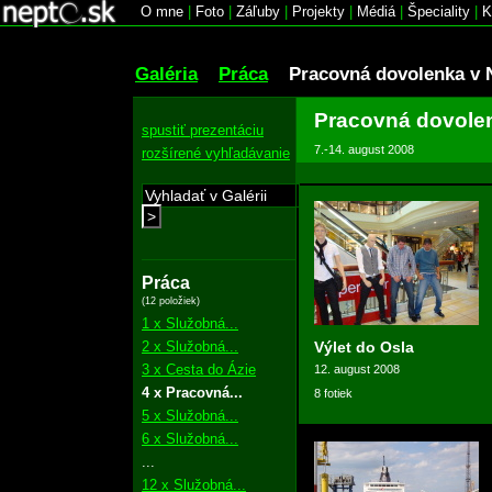
O mne
|
Foto
|
Záľuby
|
Projekty
|
Médiá
|
Špeciality
|
K
Galéria
Práca
Pracovná dovolenka v 
Pracovná dovole
spustiť prezentáciu
7.-14. august 2008
rozšírené vyhľadávanie
>
Práca
(12 položiek)
1 x Služobná...
2 x Služobná...
Výlet do Osla
3 x Cesta do Ázie
12. august 2008
4 x Pracovná...
8 fotiek
5 x Služobná...
6 x Služobná...
...
12 x Služobná...