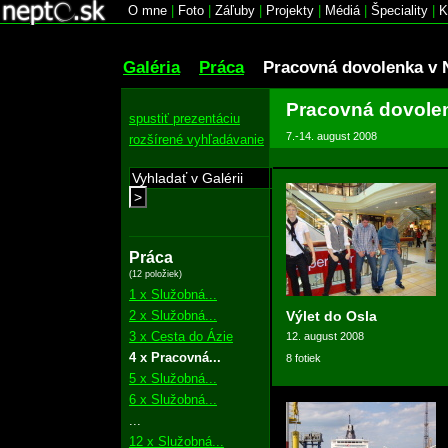
O mne
|
Foto
|
Záľuby
|
Projekty
|
Médiá
|
Špeciality
|
K
Galéria
Práca
Pracovná dovolenka v 
Pracovná dovole
spustiť prezentáciu
7.-14. august 2008
rozšírené vyhľadávanie
>
Práca
(12 položiek)
1 x Služobná...
2 x Služobná...
Výlet do Osla
3 x Cesta do Ázie
12. august 2008
4 x Pracovná...
8 fotiek
5 x Služobná...
6 x Služobná...
...
12 x Služobná...