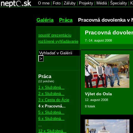
O mne
|
Foto
|
Záľuby
|
Projekty
|
Médiá
|
Špeciality
|
K
Galéria
Práca
Pracovná dovolenka v 
Pracovná dovole
spustiť prezentáciu
7.-14. august 2008
rozšírené vyhľadávanie
>
Práca
(12 položiek)
1 x Služobná...
2 x Služobná...
Výlet do Osla
3 x Cesta do Ázie
12. august 2008
4 x Pracovná...
8 fotiek
5 x Služobná...
6 x Služobná...
...
12 x Služobná...