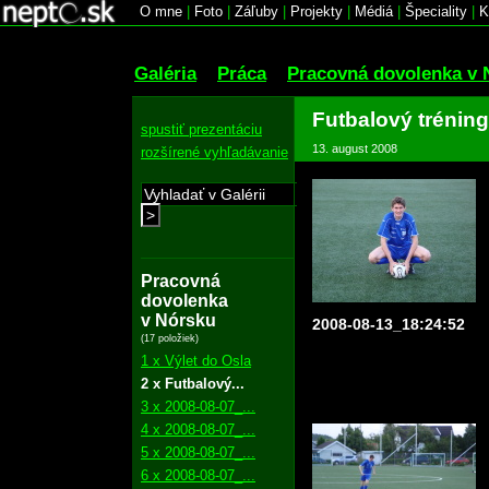
O mne
|
Foto
|
Záľuby
|
Projekty
|
Médiá
|
Špeciality
|
K
Galéria
Práca
Pracovná dovolenka v 
Futbalový tréning
spustiť prezentáciu
13. august 2008
rozšírené vyhľadávanie
>
Pracovná
dovolenka
v Nórsku
2008-08-13_18:24:52
(17 položiek)
1 x Výlet do Osla
2 x Futbalový...
3 x 2008-08-07_...
4 x 2008-08-07_...
5 x 2008-08-07_...
6 x 2008-08-07_...