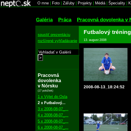
O mne
|
Foto
|
Záľuby
|
Projekty
|
Médiá
|
Špeciality
|
K
Galéria
Práca
Pracovná dovolenka v 
Futbalový tréning
spustiť prezentáciu
13. august 2008
rozšírené vyhľadávanie
>
Pracovná
dovolenka
v Nórsku
2008-08-13_18:24:52
(17 položiek)
1 x Výlet do Osla
2 x Futbalový...
3 x 2008-08-07_...
4 x 2008-08-07_...
5 x 2008-08-07_...
6 x 2008-08-07_...