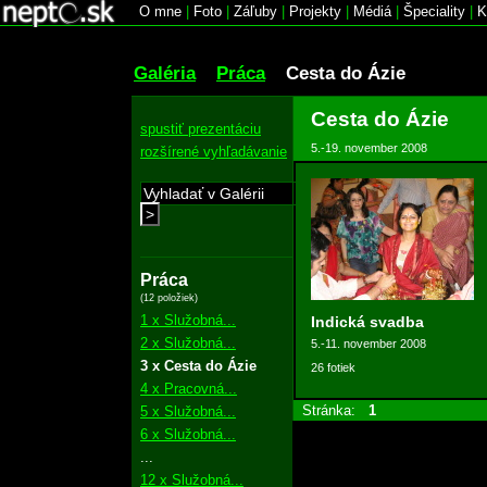
O mne
|
Foto
|
Záľuby
|
Projekty
|
Médiá
|
Špeciality
|
K
Galéria
Práca
Cesta do Ázie
Cesta do Ázie
spustiť prezentáciu
5.-19. november 2008
rozšírené vyhľadávanie
>
Práca
(12 položiek)
1 x Služobná...
Indická svadba
2 x Služobná...
5.-11. november 2008
3 x Cesta do Ázie
26 fotiek
4 x Pracovná...
Stránka:
1
5 x Služobná...
6 x Služobná...
...
12 x Služobná...