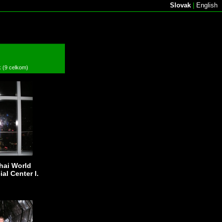
Slovak
|
English
k (9 celkom)
hai World
al Center I.