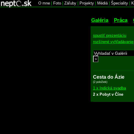
O mne
|
Foto
|
Záľuby
|
Projekty
|
Médiá
|
Špeciality
|
K
Galéria
Práca
spustiť prezentáciu
rozšírené vyhľadávanie
>
Cesta do Ázie
(2 položiek)
1 x Indická svadba
2 x Pobyt v Číne