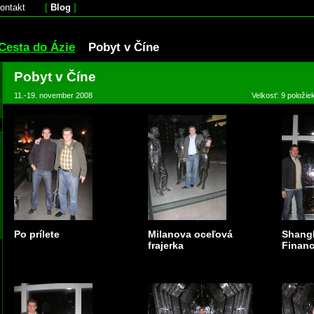
ontakt
[
Blog
]
Cesta do Ázie
Pobyt v Číne
Pobyt v Číne
11.-19. november 2008
Velkosť: 9 položie
Po prílete
Milanova oceľová
Shang
frajerka
Financi