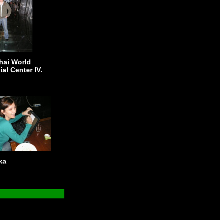
hai World
al Center IV.
ka