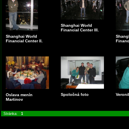
Shanghai World
Financial Center III.
Shanghai World
Shang
Financial Center II.
Financi
Spoločná foto
Veroni
Oslava menín
Martinov
Stránka:
1