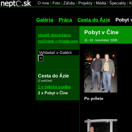
O mne
|
Foto
|
Záľuby
|
Projekty
|
Médiá
|
Špeciality
|
K
Galéria
Práca
Cesta do Ázie
Pobyt 
Pobyt v Číne
spustiť prezentáciu
11.-19. november 2008
rozšírené vyhľadávanie
>
Cesta do Ázie
(2 položiek)
1 x Indická svadba
2 x Pobyt v Číne
Po prílete