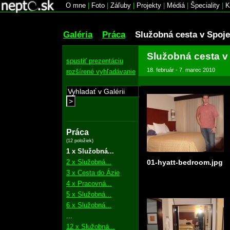
O mne
|
Foto
|
Záľuby
|
Projekty
|
Médiá
|
Špeciality
|
K
Galéria
Práca
Služobná cesta v Spoj
Služobná cesta v
spustiť prezentáciu
18. február - 7. marec 2010
rozšírené vyhľadávanie
>
Práca
(12 položiek)
1 x Služobná...
2 x Služobná...
01-hyatt-bedroom.jpg
3 x Cesta do Ázie
4 x Pracovná...
5 x Služobná...
6 x Služobná...
...
12 x Služobná...