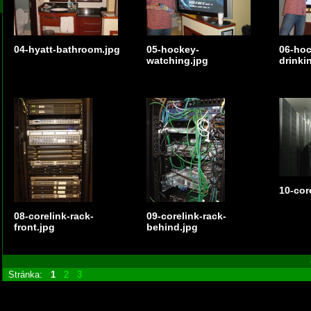
04-hyatt-bathroom.jpg
05-hockey-
06-hoc
watching.jpg
drinki
10-cor
08-corelink-rack-
09-corelink-rack-
front.jpg
behind.jpg
Stránka:
1
2
3