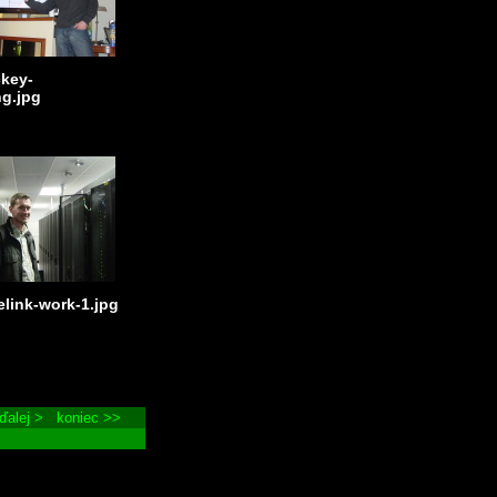
key-
ng.jpg
elink-work-1.jpg
ďalej >
koniec >>