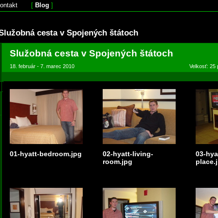
ontakt
[
Blog
]
Služobná cesta v Spojených štátoch
Služobná cesta v Spojených štátoch
18. február - 7. marec 2010
Velkosť: 25 
01-hyatt-bedroom.jpg
02-hyatt-living-
03-hya
room.jpg
place.