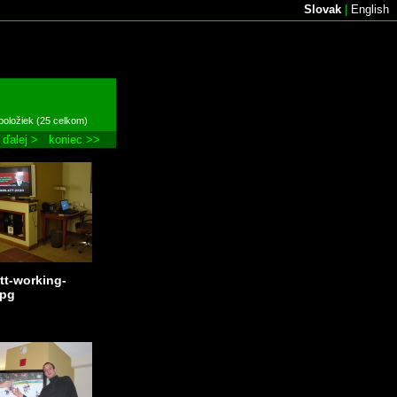
Slovak
|
English
položiek (25 celkom)
ďalej >
koniec >>
tt-working-
jpg