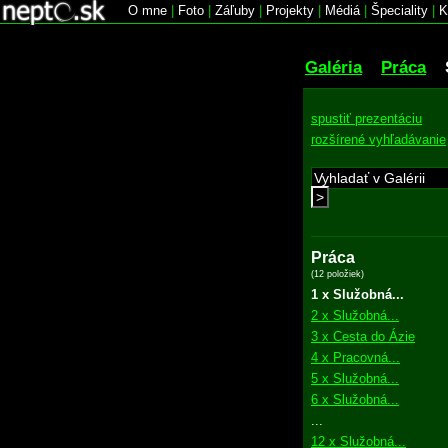
O mne
|
Foto
|
Záľuby
|
Projekty
|
Médiá
|
Špeciality
|
K
Galéria
Práca
spustiť prezentáciu
rozšírené vyhľadávanie
>
Práca
(12 položiek)
1 x Služobná...
2 x Služobná...
3 x Cesta do Ázie
4 x Pracovná...
5 x Služobná...
6 x Služobná...
...
12 x Služobná...