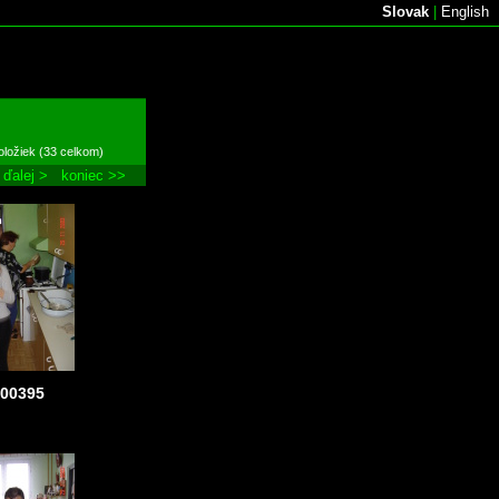
Slovak
|
English
oložiek (33 celkom)
ďalej >
koniec >>
c00395