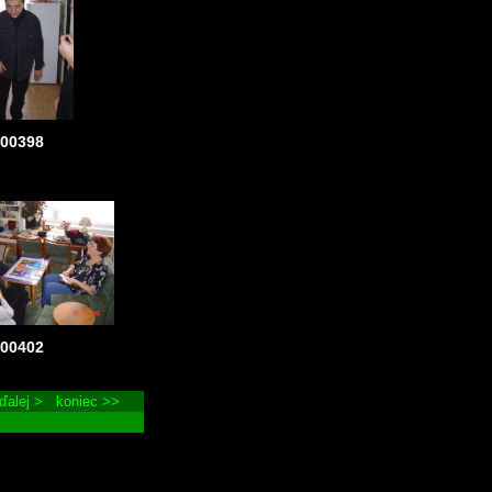
c00398
c00402
ďalej >
koniec >>