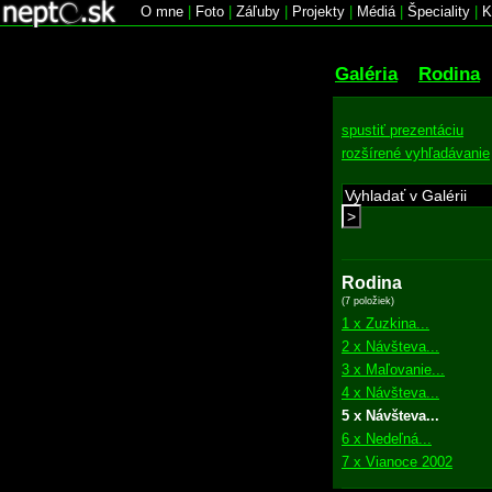
O mne
|
Foto
|
Záľuby
|
Projekty
|
Médiá
|
Špeciality
|
K
Galéria
Rodina
spustiť prezentáciu
rozšírené vyhľadávanie
>
Rodina
(7 položiek)
1 x Zuzkina...
2 x Návšteva...
3 x Maľovanie...
4 x Návšteva...
5 x Návšteva...
6 x Nedeľná...
7 x Vianoce 2002