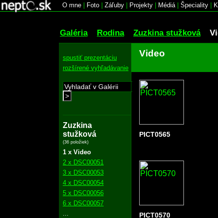
O mne
|
Foto
|
Záľuby
|
Projekty
|
Médiá
|
Špeciality
|
K
Galéria
Rodina
Zuzkina stužková
V
Video
spustiť prezentáciu
rozšírené vyhľadávanie
>
Zuzkina
stužková
PICT0565
(36 položiek)
1 x Video
2 x DSC00051
3 x DSC00053
4 x DSC00054
5 x DSC00056
6 x DSC00057
...
PICT0570