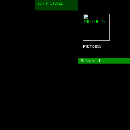
36 x PICT0621
PICT0615
Stránka:
1