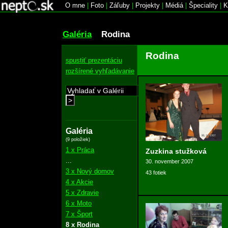
O mne
|
Foto
|
Záľuby
|
Projekty
|
Médiá
|
Špeciality
|
K
Galéria
Rodina
Rodina
spustiť prezentáciu
rozšírené vyhľadávanie
>
Galéria
(9 položiek)
1 x Práca
Zuzkina stužková
...
30. november 2007
3 x Nový domov
43 fotiek
4 x Akcie
5 x Zdravie
6 x Moto
7 x Šport
8 x Rodina