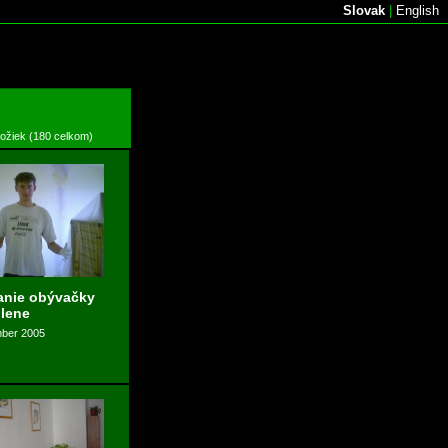
Slovak
|
English
ložiek (180 celkom)
anie obývačky
lene
mber 2005