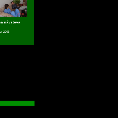
á návšteva
er 2003