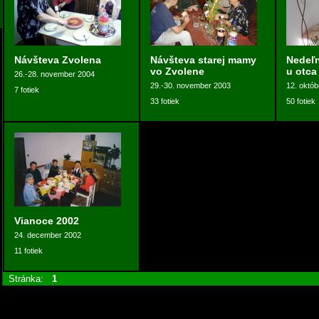
Návšteva Zvolena
Návšteva starej mamy
Nedeľn
vo Zvolene
u otca
26.-28. november 2004
29.-30. november 2003
12. októb
7 fotiek
33 fotiek
50 fotiek
Vianoce 2002
24. december 2002
11 fotiek
Stránka:
1