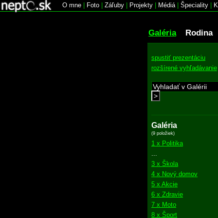
O mne
|
Foto
|
Záľuby
|
Projekty
|
Médiá
|
Špeciality
|
K
Galéria
Rodina
spustiť prezentáciu
rozšírené vyhľadávanie
>
Galéria
(9 položiek)
1 x Politika
...
3 x Škola
4 x Nový domov
5 x Akcie
6 x Zdravie
7 x Moto
8 x Šport