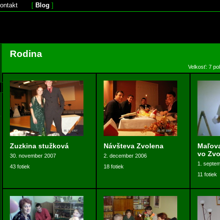
ontakt
[
Blog
]
Rodina
Velkosť: 7 po
Zuzkina stužková
Návšteva Zvolena
Maľov
vo Zvo
30. november 2007
2. december 2006
1. septe
43 fotiek
18 fotiek
11 fotiek