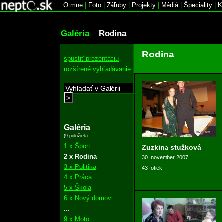
O mne
|
Foto
|
Záľuby
|
Projekty
|
Médiá
|
Špeciality
|
K
Galéria
Rodina
Rodina
spustiť prezentáciu
rozšírené vyhľadávanie
>
Galéria
(9 položiek)
1 x Šport
Zuzkina stužková
2 x Rodina
30. november 2007
3 x Politika
43 fotiek
4 x Práca
5 x Škola
6 x Nový domov
...
9 x Moto