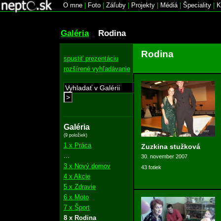
O mne
|
Foto
|
Záľuby
|
Projekty
|
Médiá
|
Špeciality
|
K
Galéria
Rodina
Rodina
spustiť prezentáciu
rozšírené vyhľadávanie
>
Galéria
(9 položiek)
1 x Práca
Zuzkina stužková
...
30. november 2007
3 x Nový domov
43 fotiek
4 x Akcie
5 x Zdravie
6 x Moto
7 x Šport
8 x Rodina