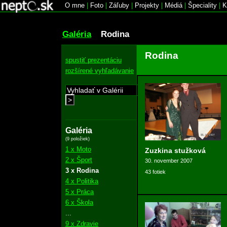
O mne
|
Foto
|
Záľuby
|
Projekty
|
Médiá
|
Špeciality
|
K
Galéria
Rodina
Rodina
spustiť prezentáciu
rozšírené vyhľadávanie
>
Galéria
(9 položiek)
1 x Moto
Zuzkina stužková
2 x Šport
30. november 2007
3 x Rodina
43 fotiek
4 x Politika
5 x Práca
6 x Škola
...
9 x Zdravie