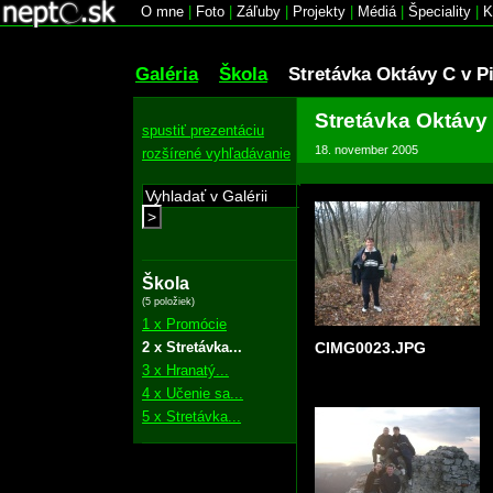
O mne
|
Foto
|
Záľuby
|
Projekty
|
Médiá
|
Špeciality
|
K
Galéria
Škola
Stretávka Oktávy C v P
Stretávka Oktávy
spustiť prezentáciu
18. november 2005
rozšírené vyhľadávanie
>
Škola
(5 položiek)
1 x Promócie
2 x Stretávka...
CIMG0023.JPG
3 x Hranatý...
4 x Učenie sa...
5 x Stretávka...