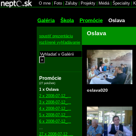
O mne
|
Foto
|
Záľuby
|
Projekty
|
Médiá
|
Špeciality
|
K
Galéria
Škola
Promócie
Oslava
Oslava
spustiť prezentáciu
rozšírené vyhľadávanie
>
Promócie
(27 položiek)
1 x Oslava
oslava020
2 x 2008-07-12_...
3 x 2008-07-12_...
4 x 2008-07-12_...
5 x 2008-07-12_...
6 x 2008-07-12_...
...
27 x 2008-07-12_...