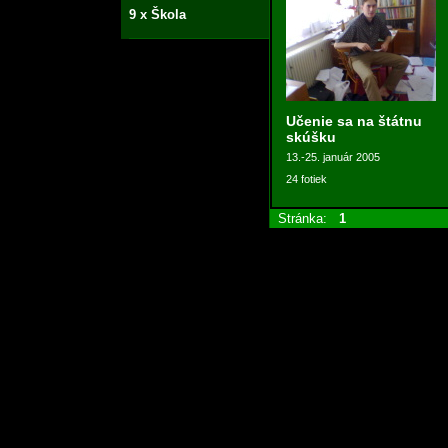
9 x Škola
Učenie sa na štátnu
skúšku
13.-25. január 2005
24 fotiek
Stránka:
1