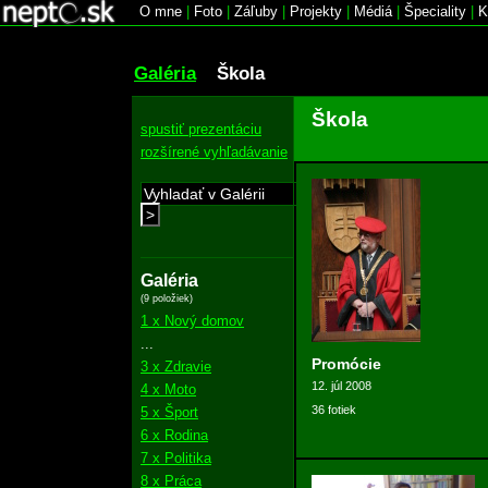
O mne
|
Foto
|
Záľuby
|
Projekty
|
Médiá
|
Špeciality
|
K
Galéria
Škola
Škola
spustiť prezentáciu
rozšírené vyhľadávanie
>
Galéria
(9 položiek)
1 x Nový domov
...
Promócie
3 x Zdravie
12. júl 2008
4 x Moto
36 fotiek
5 x Šport
6 x Rodina
7 x Politika
8 x Práca