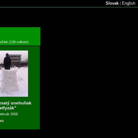
Slovak
|
English
ložiek (136 celkom)
natý snehuliak
atfyzák"
február 2005
iek