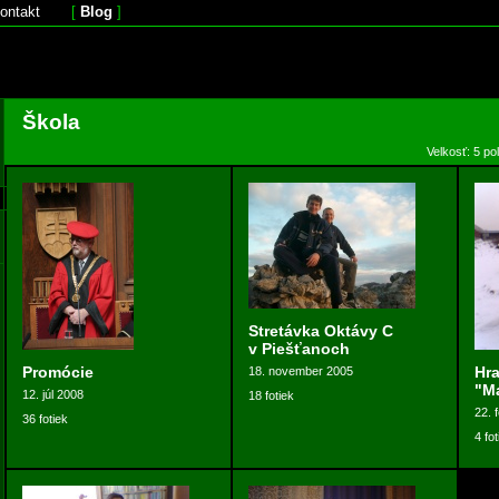
ontakt
[
Blog
]
Škola
Velkosť: 5 po
Stretávka Oktávy C
v Piešťanoch
Promócie
Hra
18. november 2005
"M
12. júl 2008
18 fotiek
22. 
36 fotiek
4 fot