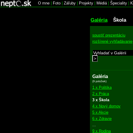
O mne
|
Foto
|
Záľuby
|
Projekty
|
Médiá
|
Špeciality
|
K
Galéria
Škola
spustiť prezentáciu
rozšírené vyhľadávanie
>
Galéria
(9 položiek)
1 x Politika
2 x Práca
3 x Škola
4 x Nový domov
5 x Akcie
6 x Zdravie
...
9 x Rodina