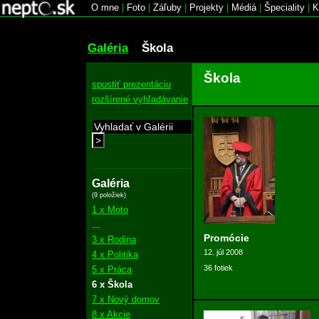
O mne
|
Foto
|
Záľuby
|
Projekty
|
Médiá
|
Špeciality
|
K
Galéria
Škola
Škola
spustiť prezentáciu
rozšírené vyhľadávanie
>
Galéria
(9 položiek)
1 x Moto
...
Promócie
3 x Rodina
12. júl 2008
4 x Politika
36 fotiek
5 x Práca
6 x Škola
7 x Nový domov
8 x Akcie