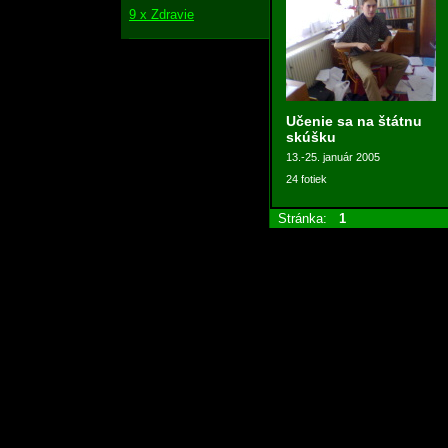
9 x Zdravie
Učenie sa na štátnu
skúšku
13.-25. január 2005
24 fotiek
Stránka:
1