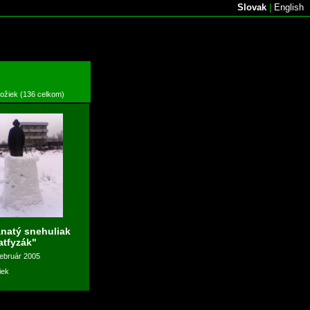
Slovak
|
English
ložiek (136 celkom)
natý snehuliak
atfyzák"
február 2005
iek