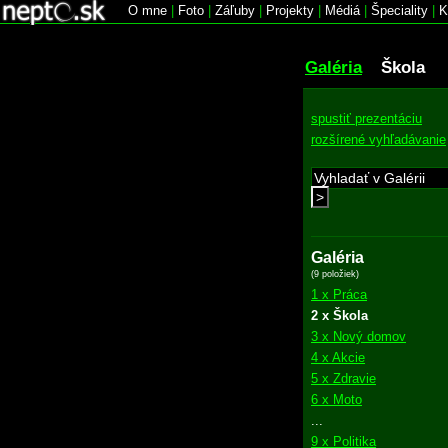
O mne
|
Foto
|
Záľuby
|
Projekty
|
Médiá
|
Špeciality
|
K
Galéria
Škola
spustiť prezentáciu
rozšírené vyhľadávanie
>
Galéria
(9 položiek)
1 x Práca
2 x Škola
3 x Nový domov
4 x Akcie
5 x Zdravie
6 x Moto
...
9 x Politika