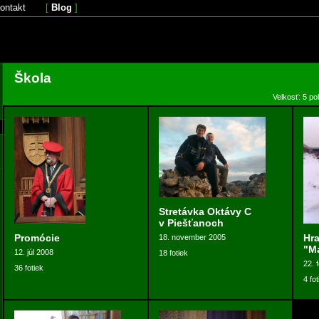
ontakt
[
Blog
]
Škola
Velkosť: 5 po
Stretávka Oktávy C
v Piešťanoch
Promócie
Hra
18. november 2005
"M
12. júl 2008
18 fotiek
22. 
36 fotiek
4 fot