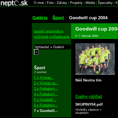
O mne
|
Foto
|
Záľuby
|
Projekty
|
Médiá
|
Špeciality
|
K
Galéria
Šport
Goodwill cup 2004
Goodwill cup 200
spustiť prezentáciu
6.-7. február 2004
rozšírené vyhľadávanie
>
Šport
(7 položiek)
1 x Výstup...
Náš Nextra tím
2 x Výstup na...
3 x Futbalový...
4 x Futbalový...
žiadny náhľad
5 x Goodwill...
SKUPINY04.pdf
6 x Futbalový...
Výsledky zápasov v
7 x Goodwill...
skupinách