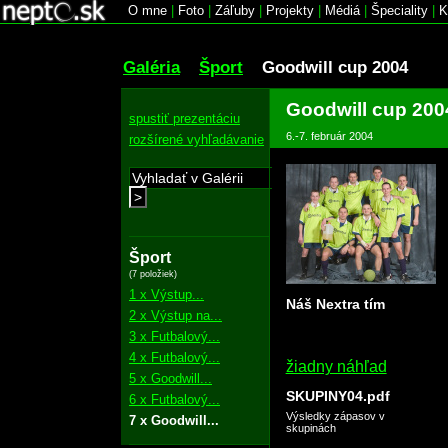
O mne
|
Foto
|
Záľuby
|
Projekty
|
Médiá
|
Špeciality
|
K
Galéria
Šport
Goodwill cup 2004
Goodwill cup 200
spustiť prezentáciu
6.-7. február 2004
rozšírené vyhľadávanie
>
Šport
(7 položiek)
1 x Výstup...
Náš Nextra tím
2 x Výstup na...
3 x Futbalový...
4 x Futbalový...
žiadny náhľad
5 x Goodwill...
SKUPINY04.pdf
6 x Futbalový...
Výsledky zápasov v
7 x Goodwill...
skupinách