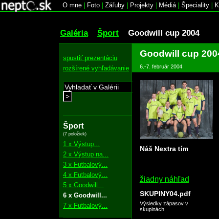
O mne
|
Foto
|
Záľuby
|
Projekty
|
Médiá
|
Špeciality
|
K
Galéria
Šport
Goodwill cup 2004
Goodwill cup 200
spustiť prezentáciu
6.-7. február 2004
rozšírené vyhľadávanie
>
Šport
(7 položiek)
1 x Výstup...
Náš Nextra tím
2 x Výstup na...
3 x Futbalový...
4 x Futbalový...
žiadny náhľad
5 x Goodwill...
SKUPINY04.pdf
6 x Goodwill...
Výsledky zápasov v
7 x Futbalový...
skupinách