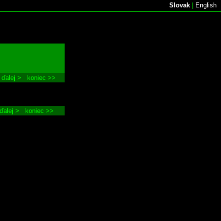
Slovak
|
English
ďalej >
koniec >>
ďalej >
koniec >>