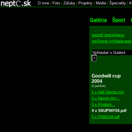
O mne
|
Foto
|
Záľuby
|
Projekty
|
Médiá
|
Špeciality
|
K
Galéria
Šport
spustiť prezentáciu
rozšírené vyhľadávanie
>
Goodwill cup
2004
(5 položiek)
1 x Náš Nextra tím
2 x Nextra tím...
3 x Finalisti...
4 x SKUPINY04.pdf
5 x FINAL04.pdf