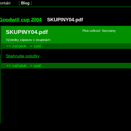
ontakt
[
Blog
]
Goodwill cup 2004
SKUPINY04.pdf
SKUPINY04.pdf
Plná veľkosť: Neznámy
Výsledky zápasov v skupinách
<< začiatok
< späť
Stiahnutie položky
<< začiatok
< späť