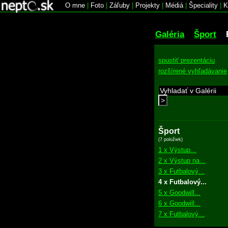
O mne
|
Foto
|
Záľuby
|
Projekty
|
Médiá
|
Špeciality
|
K
Galéria
Šport
spustiť prezentáciu
rozšírené vyhľadávanie
>
Šport
(7 položiek)
1 x Výstup...
2 x Výstup na...
3 x Futbalový...
4 x Futbalový...
5 x Goodwill...
6 x Goodwill...
7 x Futbalový...