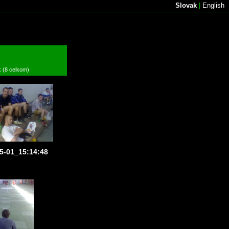
Slovak
|
English
k (8 celkom)
5-01_15:14:48