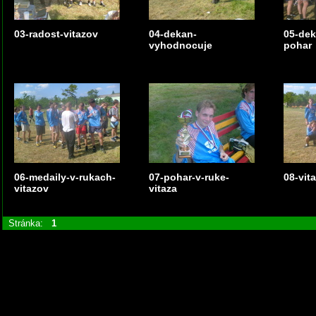
03-radost-vitazov
04-dekan-
05-de
vyhodnocuje
pohar
06-medaily-v-rukach-
07-pohar-v-ruke-
08-vit
vitazov
vitaza
Stránka:
1