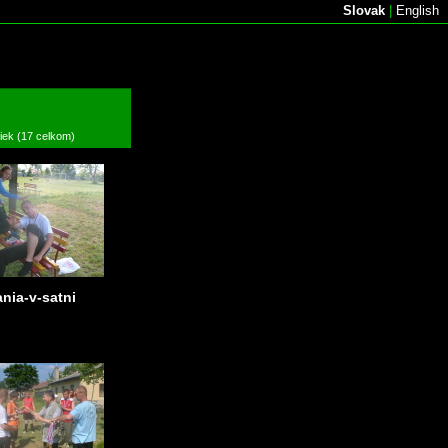
Slovak
|
English
žiek (17 celkom)
ania-v-satni