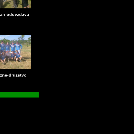
kan-odovzdava-
azne-druzstvo