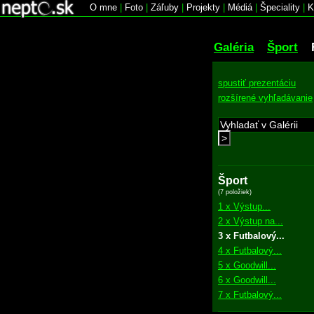
O mne
|
Foto
|
Záľuby
|
Projekty
|
Médiá
|
Špeciality
|
K
Galéria
Šport
spustiť prezentáciu
rozšírené vyhľadávanie
>
Šport
(7 položiek)
1 x Výstup...
2 x Výstup na...
3 x Futbalový...
4 x Futbalový...
5 x Goodwill...
6 x Goodwill...
7 x Futbalový...