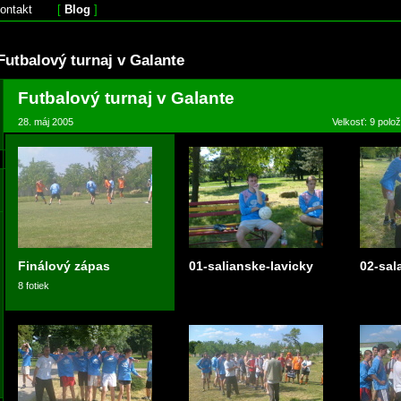
ontakt
[
Blog
]
Futbalový turnaj v Galante
Futbalový turnaj v Galante
28. máj 2005
Velkosť: 9 polo
Finálový zápas
01-salianske-lavicky
02-sal
8 fotiek