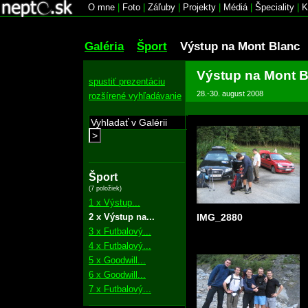
O mne
|
Foto
|
Záľuby
|
Projekty
|
Médiá
|
Špeciality
|
K
Galéria
Šport
Výstup na Mont Blanc
Výstup na Mont B
spustiť prezentáciu
28.-30. august 2008
rozšírené vyhľadávanie
>
Šport
(7 položiek)
1 x Výstup...
2 x Výstup na...
IMG_2880
3 x Futbalový...
4 x Futbalový...
5 x Goodwill...
6 x Goodwill...
7 x Futbalový...