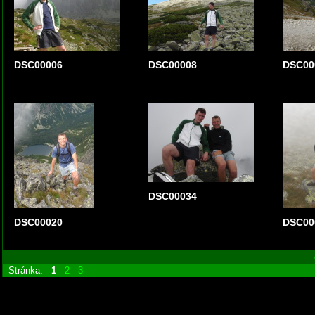
DSC00006
DSC00008
DSC00
DSC00034
DSC00020
DSC00
Stránka:
1
2
3