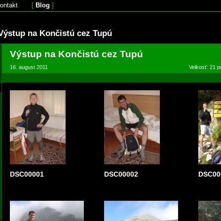
ontakt
[
Blog
]
Výstup na Končistú cez Tupú
Výstup na Končistú cez Tupú
16. august 2011
Velkosť: 21 p
DSC00001
DSC00002
DSC00