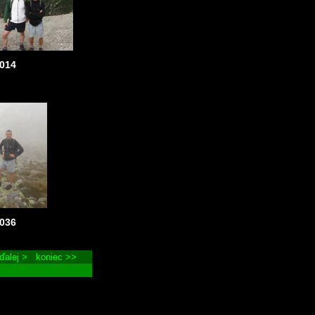
014
036
ďalej >
koniec >>