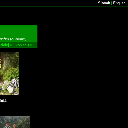
Slovak
|
English
oložiek (21 celkom)
ďalej >
koniec >>
004