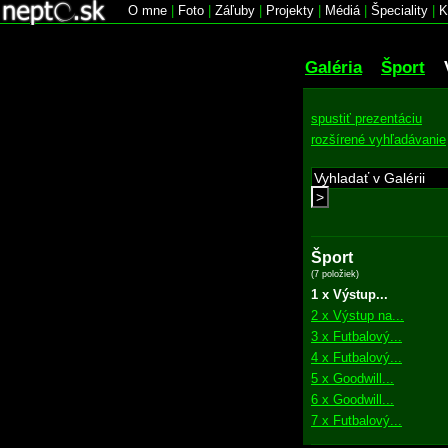
O mne
|
Foto
|
Záľuby
|
Projekty
|
Médiá
|
Špeciality
|
K
Galéria
Šport
spustiť prezentáciu
rozšírené vyhľadávanie
>
Šport
(7 položiek)
1 x Výstup...
2 x Výstup na...
3 x Futbalový...
4 x Futbalový...
5 x Goodwill...
6 x Goodwill...
7 x Futbalový...