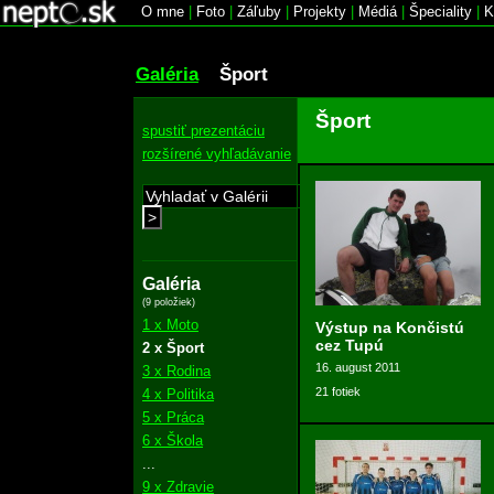
O mne
|
Foto
|
Záľuby
|
Projekty
|
Médiá
|
Špeciality
|
K
Galéria
Šport
Šport
spustiť prezentáciu
rozšírené vyhľadávanie
>
Galéria
(9 položiek)
1 x Moto
Výstup na Končistú
cez Tupú
2 x Šport
16. august 2011
3 x Rodina
21 fotiek
4 x Politika
5 x Práca
6 x Škola
...
9 x Zdravie