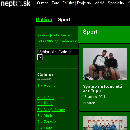
O mne
|
Foto
|
Záľuby
|
Projekty
|
Médiá
|
Špeciality
|
K
Galéria
Šport
Šport
spustiť prezentáciu
rozšírené vyhľadávanie
>
Galéria
(9 položiek)
1 x Rodina
Výstup na Končistú
cez Tupú
...
16. august 2011
3 x Práca
21 fotiek
4 x Škola
5 x Nový domov
6 x Akcie
7 x Zdravie
8 x Moto