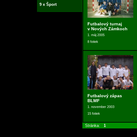
9 x Šport
Futbalový turnaj
v Nových Zámkoch
1. máj 2005
8 fotiek
Futbalový zápas
BLMF
1. november 2003
15 fotiek
Stránka:
1